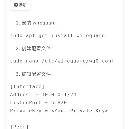
选项
安装 wireguard：
sudo apt-get install wireguard
创建配置文件：
sudo nano /etc/wireguard/wg0.conf
编辑配置文件：
[Interface]

Address = 10.0.0.1/24

ListenPort = 51820

PrivateKey = <Your Private Key>

[Peer]
