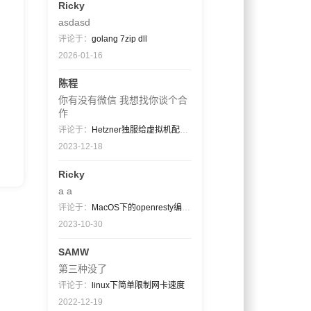
Ricky
asdasd
评论于：
golang 7zip dll
2026-01-16
陈程
你有没有微信 我想找你谈个合
作
评论于：
Hetzner独服给虚拟机配置公网ip段（非同一网关）
2023-12-18
Ricky
a a
评论于：
MacOS下的openresty编译过程
2023-10-30
SAMW
第三种没了
评论于：
linux下简单限制网卡速度
2022-12-19