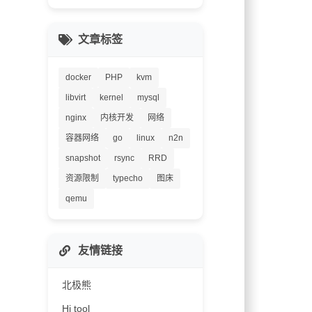
文章标签
docker
PHP
kvm
libvirt
kernel
mysql
nginx
内核开发
网络
容器网络
go
linux
n2n
snapshot
rsync
RRD
资源限制
typecho
图床
qemu
友情链接
北极熊
Hi tool