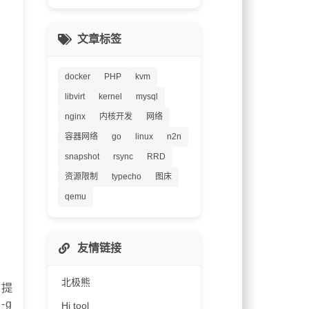
文章标签
docker
PHP
kvm
libvirt
kernel
mysql
nginx
内核开发
网络
容器网络
go
linux
n2n
snapshot
rsync
RRD
资源限制
typecho
图床
qemu
友情链接
北极熊
会提
-g
Hi tool