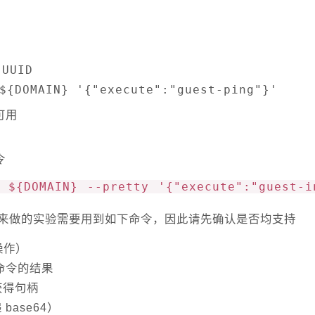
UID

${DOMAIN} '{"execute":"guest-ping"}'
可用
令
d ${DOMAIN} --pretty '{"execute":"guest-i
来做的实验需要用到如下命令，因此请先确认是否均支持
操作）
执行命令的结果
，获得句柄
递 base64）