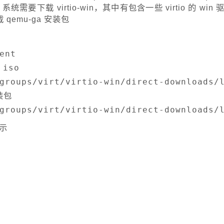
需要下载 virtio-win，其中有包含一些 virtio 的 win 
 qemu-ga 安装包
ent
iso

groups/virt/virtio-win/direct-downloads/l
包

groups/virt/virtio-win/direct-downloads/
所示