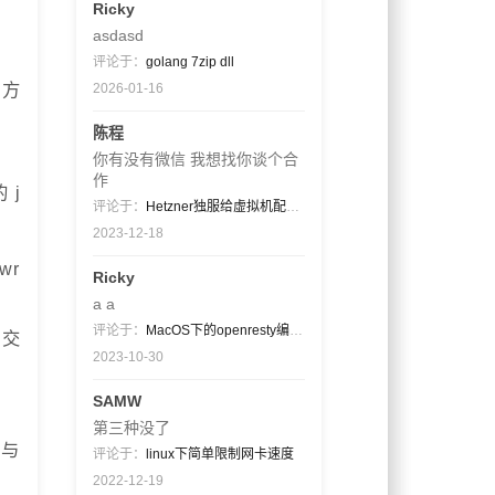
Ricky
asdasd
评论于：
golang 7zip dll
决方
2026-01-16
陈程
你有没有微信 我想找你谈个合
作
 j
评论于：
Hetzner独服给虚拟机配置公网ip段（非同一网关）
2023-12-18
wr
Ricky
a a
评论于：
MacOS下的openresty编译过程
行交
2023-10-30
SAMW
第三种没了
署与
评论于：
linux下简单限制网卡速度
2022-12-19